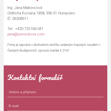
Ing. Jana Makovcová
Oldřicha Kociana 1858, 396 01 Humpolec
IČ: 06308511
Tel.:
+420 725 556 041
jana@pernickova.com
Firma je zapsána v obchodním restříku vedeným Krajským soudem v
Českých Budějovicích, spisová značka A 2167.
Kontaktní formulář