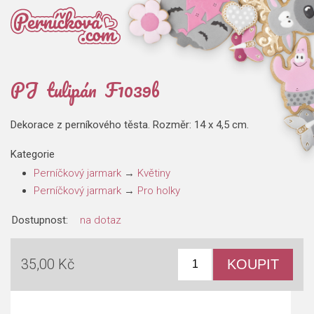
PJ tulipán F1039b
Dekorace z perníkového těsta. Rozměr: 14 x 4,5 cm.
Kategorie
Perníčkový jarmark
→
Květiny
Perníčkový jarmark
→
Pro holky
Dostupnost:
na dotaz
35,00 Kč