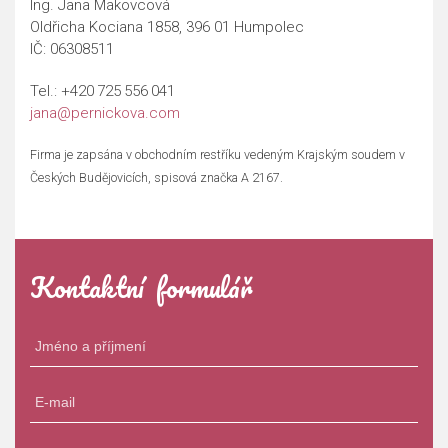
Ing. Jana Makovcová
Oldřicha Kociana 1858, 396 01 Humpolec
IČ: 06308511
Tel.:
+420 725 556 041
jana@pernickova.com
Firma je zapsána v obchodním restříku vedeným Krajským soudem v
Českých Budějovicích, spisová značka A 2167.
Kontaktní formulář