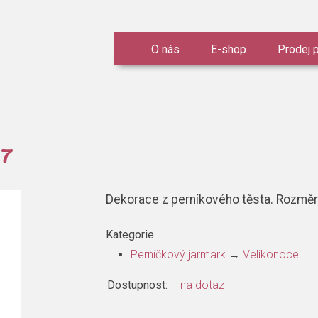
O nás
E-shop
Prodej 
57
Dekorace z perníkového těsta. Rozměr:
Kategorie
Perníčkový jarmark
→
Velikonoce
Dostupnost:
na dotaz