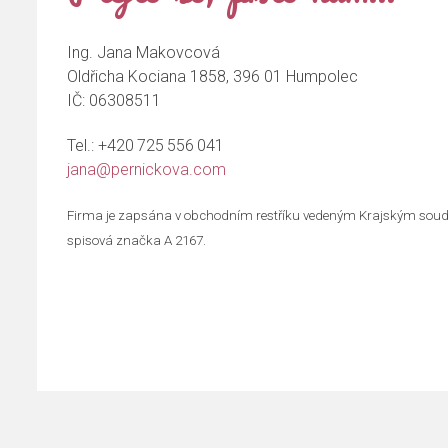
Ing. Jana Makovcová
Oldřicha Kociana 1858, 396 01 Humpolec
IČ: 06308511
Tel.:
+420 725 556 041
jana@pernickova.com
Firma je zapsána v obchodním restříku vedeným Krajským soud
spisová značka A 2167.