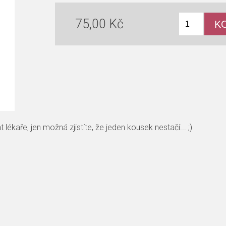
75,00 Kč
aře, jen možná zjistíte, že jeden kousek nestačí... ;)