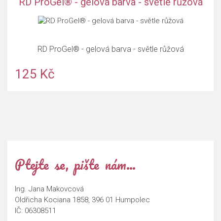
RD ProGel® - gelová barva - světle růžová
RD ProGel® - gelová barva - světle růžová
125 Kč
Ptejte se, pište nám…
Ing. Jana Makovcová
Oldřicha Kociana 1858, 396 01 Humpolec
IČ: 06308511