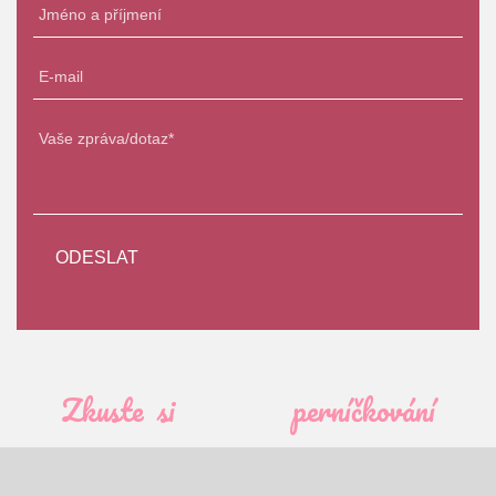
Zkuste si
perníčkování