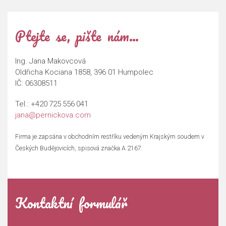
Ptejte se, pište nám…
Ing. Jana Makovcová
Oldřicha Kociana 1858, 396 01 Humpolec
IČ: 06308511
Tel.:
+420 725 556 041
jana@pernickova.com
Firma je zapsána v obchodním restříku vedeným Krajským soudem v
Českých Budějovicích, spisová značka A 2167.
Kontaktní formulář