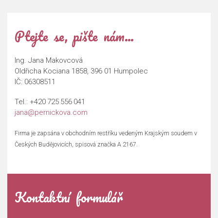
Ptejte se, pište nám…
Ing. Jana Makovcová
Oldřicha Kociana 1858, 396 01 Humpolec
IČ: 06308511
Tel.:
+420 725 556 041
jana@pernickova.com
Firma je zapsána v obchodním restříku vedeným Krajským soudem v
Českých Budějovicích, spisová značka A 2167.
Kontaktní formulář