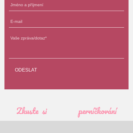
Zkuste si
perníčkování