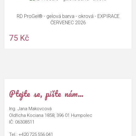
RD ProGel® - gelová barva - okrová - EXPIRACE
ČERVENEC 2026
75 Kč
Ptejte se, pište nám…
Ing. Jana Makovcová
Oldřicha Kociana 1858, 396 01 Humpolec
IČ: 06308511
Tel.:
+420 725 556 041