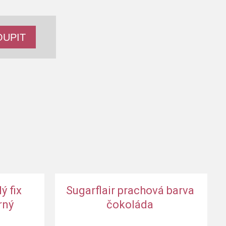
ý fix
Sugarflair prachová barva
rný
čokoláda