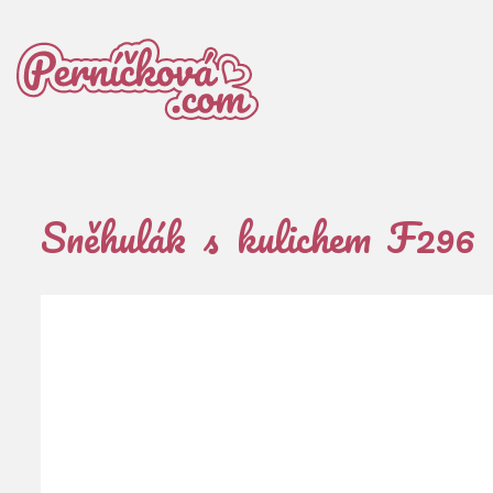
Sněhulák s kulichem F296