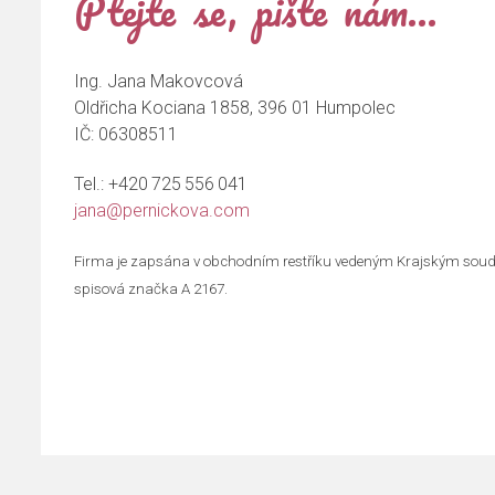
Ptejte se, pište nám…
Ing. Jana Makovcová
Oldřicha Kociana 1858, 396 01 Humpolec
IČ: 06308511
Tel.:
+420 725 556 041
jana@pernickova.com
Firma je zapsána v obchodním restříku vedeným Krajským soud
spisová značka A 2167.