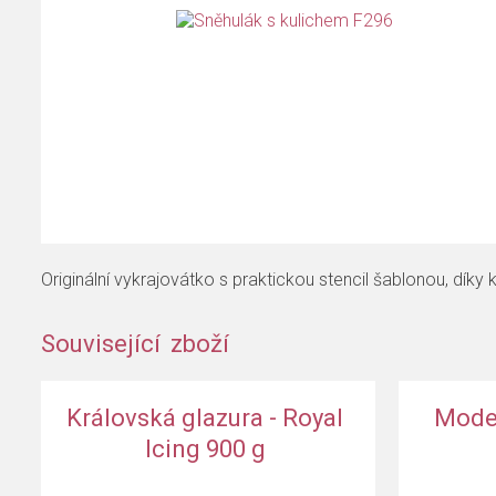
Originální vykrajovátko s praktickou stencil šablonou, dík
Související zboží
í jehla tenká
Rainbow dust jedlý fix oboustranný 
Královská glazura - Royal
Model
Icing 900 g