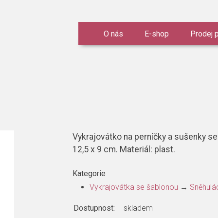
O nás
E-shop
Prodej 
Vykrajovátko na perníčky a sušenky se
12,5 x 9 cm. Materiál: plast.
Kategorie
Vykrajovátka se šablonou
→
Sněhulá
Dostupnost:
skladem