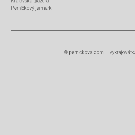
Královská glazura
Perníčkový jarmark
©
pernickova.com
— vykrajovátka