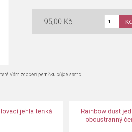
95,00 Kč
y které Vám zdobení perníčku půjde samo.
černý
Sugarflair prachová barva čokoláda
ovací jehla tenká
Rainbow dust jedl
oboustranný če