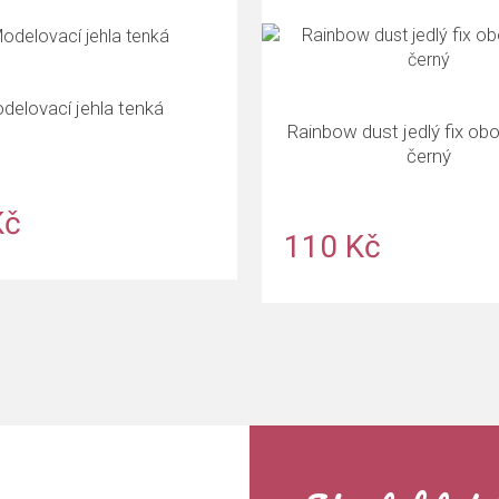
delovací jehla tenká
Rainbow dust jedlý fix ob
černý
Kč
110 Kč