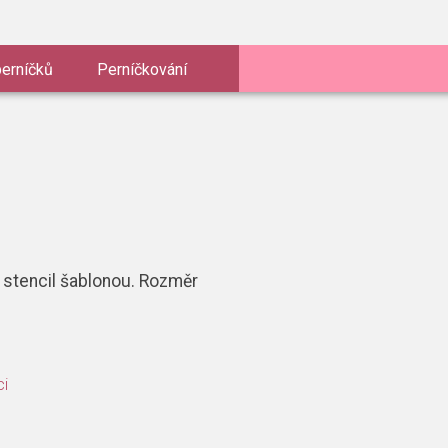
perníčků
Perníčkování
 stencil šablonou. Rozměr
ci