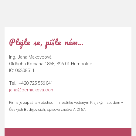
Ptejte se, pište nám…
Ing. Jana Makovcová
Oldřicha Kociana 1858, 396 01 Humpolec
IČ: 06308511
Tel.:
+420 725 556 041
jana@pernickova.com
Firma je zapsána v obchodním restříku vedeným Krajským soudem v
Českých Budějovicích, spisová značka A 2167.