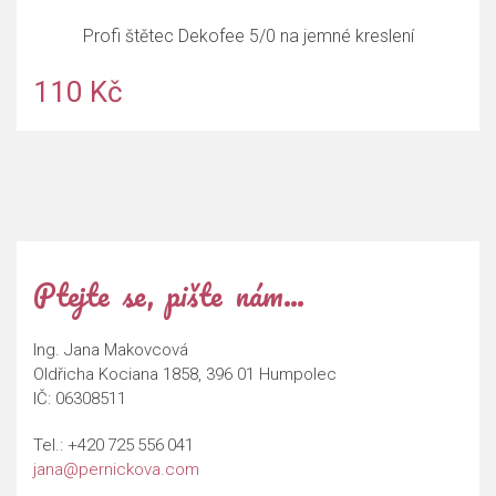
Profi štětec Dekofee 5/0 na jemné kreslení
110 Kč
Ptejte se, pište nám…
Ing. Jana Makovcová
Oldřicha Kociana 1858, 396 01 Humpolec
IČ: 06308511
Tel.:
+420 725 556 041
jana@pernickova.com