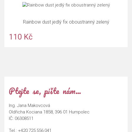
Rainbow dust jedlý fix oboustranný zelený
110 Kč
Ptejte se, pište nám…
Ing. Jana Makovcová
Oldřicha Kociana 1858, 396 01 Humpolec
IČ: 06308511
Tel.:
+420 725 556 041