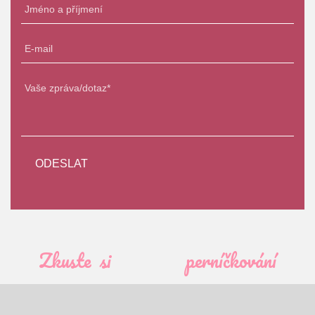
Zkuste si
perníčkování