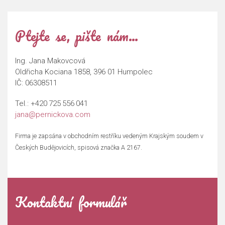
Ptejte se, pište nám…
Ing. Jana Makovcová
Oldřicha Kociana 1858, 396 01 Humpolec
IČ: 06308511
Tel.:
+420 725 556 041
jana@pernickova.com
Firma je zapsána v obchodním restříku vedeným Krajským soudem v
Českých Budějovicích, spisová značka A 2167.
Kontaktní formulář