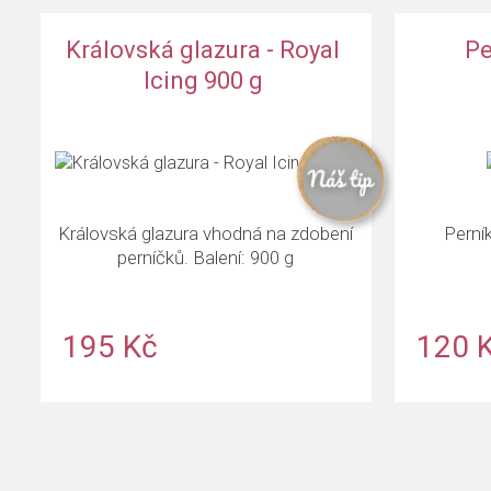
ové koření
RD ProGel® - gelová barva - šeřík
Královská glazura - Royal
Pe
Icing 900 g
Královská glazura vhodná na zdobení
Perník
perníčků. Balení: 900 g
195 Kč
120 