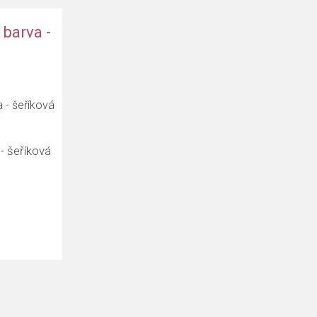
 barva -
- šeříková