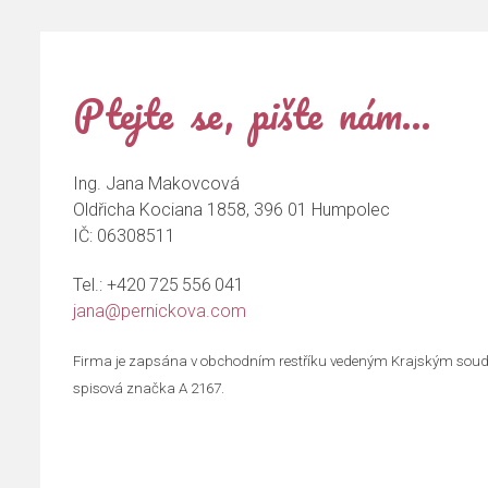
Ptejte se, pište nám…
Ing. Jana Makovcová
Oldřicha Kociana 1858, 396 01 Humpolec
IČ: 06308511
Tel.:
+420 725 556 041
jana@pernickova.com
Firma je zapsána v obchodním restříku vedeným Krajským soud
spisová značka A 2167.