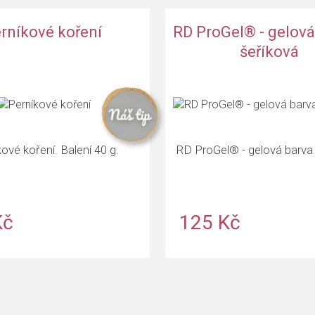
ová
rníkové koření
RD ProGel® - gelová
šeříková
ové koření. Balení 40 g.
RD ProGel® - gelová barva 
Kč
125 Kč