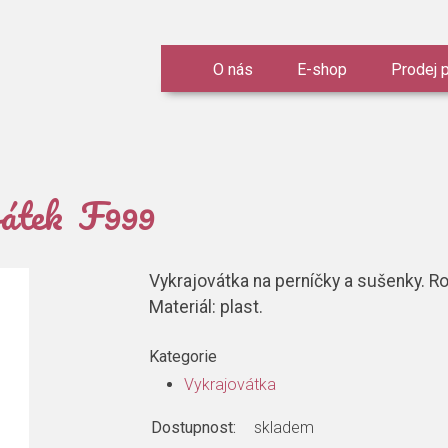
O nás
E-shop
Prodej 
vátek F999
Vykrajovátka na perníčky a sušenky. R
Materiál: plast.
Kategorie
Vykrajovátka
Dostupnost:
skladem