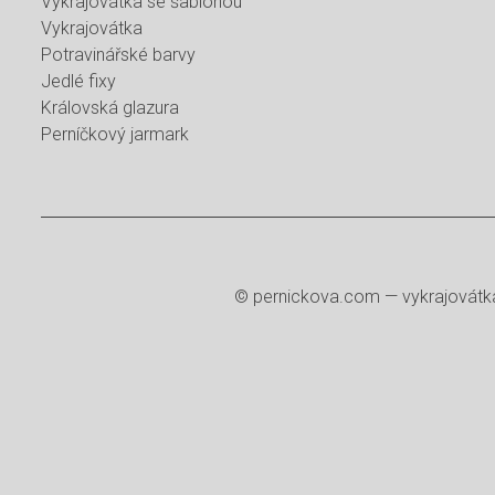
Vykrajovátka se šablonou
Vykrajovátka
Potravinářské barvy
Jedlé fixy
Královská glazura
Perníčkový jarmark
©
pernickova.com
— vykrajovátka