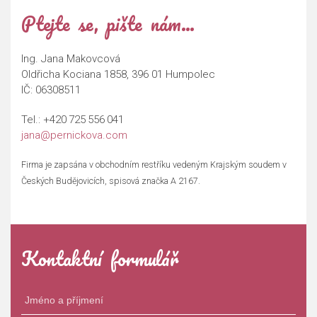
Ptejte se, pište nám…
Ing. Jana Makovcová
Oldřicha Kociana 1858, 396 01 Humpolec
IČ: 06308511
Tel.:
+420 725 556 041
jana@pernickova.com
Firma je zapsána v obchodním restříku vedeným Krajským soudem v
Českých Budějovicích, spisová značka A 2167.
Kontaktní formulář