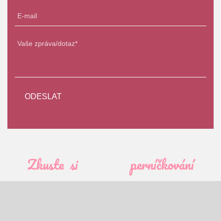
Zkuste si
perníčkování